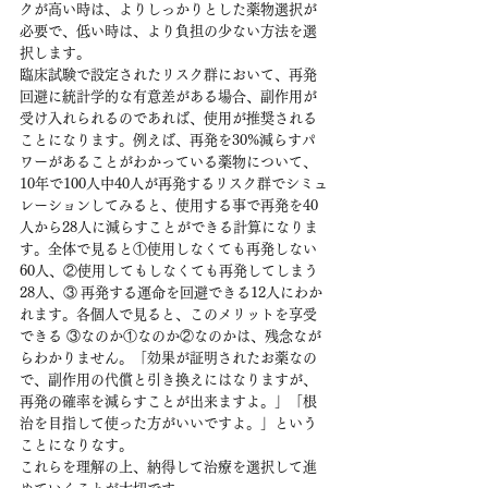
クが高い時は、よりしっかりとした薬物選択が
必要で、低い時は、より負担の少ない方法を選
択します。
臨床試験で設定されたリスク群において、再発
回避に統計学的な有意差がある場合、副作用が
受け入れられるのであれば、使用が推奨される
ことになります。例えば、再発を30%減らすパ
ワーがあることがわかっている薬物について、
10年で100人中40人が再発するリスク群でシミュ
レーションしてみると、使用する事で再発を40
人から28人に減らすことができる計算になりま
す。全体で見ると①使用しなくても再発しない
60人、②使用してもしなくても再発してしまう
28人、③ 再発する運命を回避できる12人にわか
れます。各個人で見ると、このメリットを享受
できる ③なのか①なのか②なのかは、残念なが
らわかりません。「効果が証明されたお薬なの
で、副作用の代償と引き換えにはなりますが、
再発の確率を減らすことが出来ますよ。」「根
治を目指して使った方がいいですよ。」という
ことになりなす。
これらを理解の上、納得して治療を選択して進