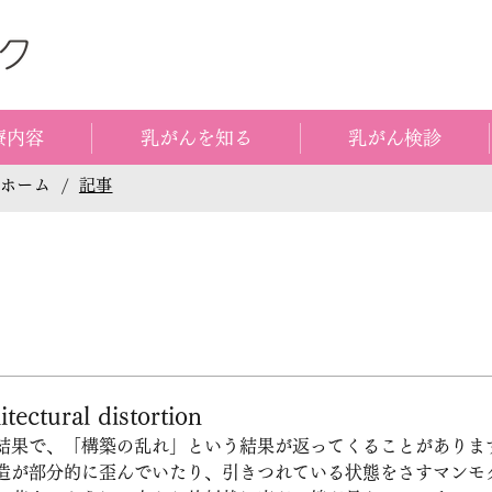
療内容
乳がんを知る
乳がん検診
ホーム
/
記事
tural distortion
結果で、「構築の乱れ」という結果が返ってくることがありま
造が部分的に歪んでいたり、引きつれている状態をさすマンモ