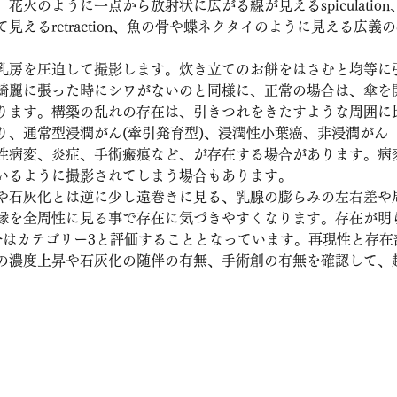
花火のように一点から放射状に広がる線が見えるspiculatio
るretraction、魚の骨や蝶ネクタイのように見える広義のdist
乳房を圧迫して撮影します。炊き立てのお餅をはさむと均等に
綺麗に張った時にシワがないのと同様に、正常の場合は、傘を
ります。構築の乱れの存在は、引きつれをきたすような周囲に
り、通常型浸潤がん(牽引発育型)、浸潤性小葉癌、非浸潤がん
性病変、炎症、手術瘢痕など、が存在する場合があります。病
いるように撮影されてしまう場合もあります。
や石灰化とは逆に少し遠巻きに見る、乳腺の膨らみの左右差や
縁を全周性に見る事で存在に気づきやすくなります。存在が明
合はカテゴリー3と評価することとなっています。再現性と存在
の濃度上昇や石灰化の随伴の有無、手術創の有無を確認して、