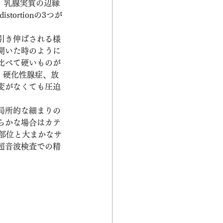
n、乳腺実質の辺縁
ortionの3つが
引き伸ばされる様
開いた時のように
比べて硬いものが
　硬化性腺症、放
変がなくても圧迫
局所的な細まりの
らかな場合はカテ
部位と大まかなサ
超音波検査での精