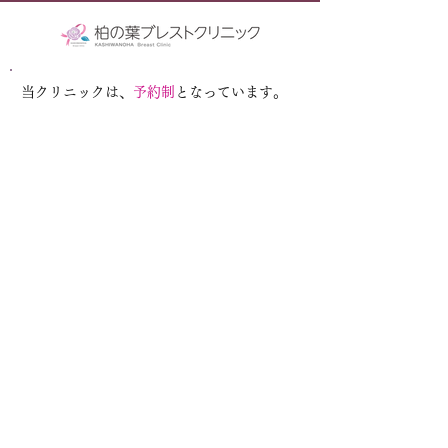
当クリニックは、
予約制
となっています。
お電話またはWeb予約にてご予約をお願いします。
※
当院では、問診票（Web予約での事前問診あるい
は電話予約での来院時の問診）やマイナ保険証の利
用を通じて、診療情報を取得・活用することによ
り、診療効率化および質の高い医療の提供に努めて
おります。正確な情報を取得・活用するため、問診
票の記載およびマイナ保険証の利用にご協力をお願
いいたします。
※ご予約の方が優先とはなりますが、当日の受付も
可能ですので、お急ぎの時は一度お電話ください。
TEL 04-7192-8876
Web予約 ›