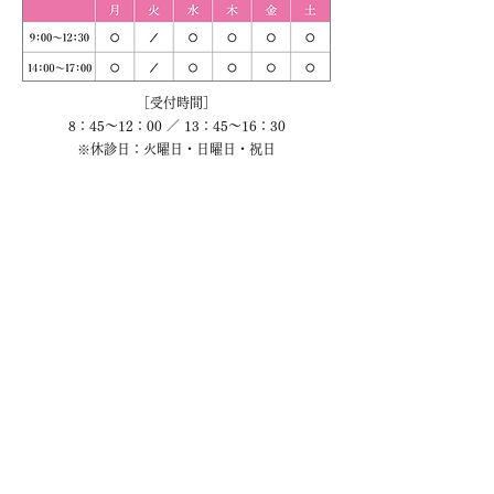
［受付時間］
8：45～12：00 ／ 13：45～16：30
※休診日：火曜日・日曜日・祝日
初診の方へ ›
〒277-0871
千葉県柏市若柴276番地1中央161街区1
柏の葉クリニックモール 2階