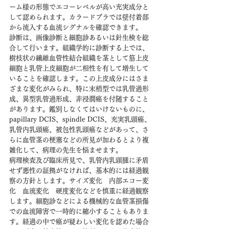
ーム様の形態でエコーレベルが高い充実成分と
して認められます。カラードプラでは壁付着部
から流入する血流シグナルを確認できます。
診断は、画像診断と細胞診あるいは針生検を総
合して行います。組織学的に診断する上では、
樹枝状の繊維血管性結合組織を茎として筋上皮
細胞と乳管上皮細胞が二相性を有して増生して
いることを確認します。この上皮成分にはさま
ざまな変化がみられ、特に末梢型では乳管過形
成、異型乳管過形成、非浸潤癌を付随すること
があります。鑑別しなくてはいけないものに、
papillary DCIS、spindle DCIS、充実乳頭癌、
乳管内乳頭癌、被包性乳頭癌などがあって、さ
らに血管茎の梗塞などの所見が加わるとより複
雑化して、病理の先生を悩ませます。
病理検査及び臨床所見で、乳管内乳頭腫に矛盾
せず悪性の証拠がなければ、基本的には経過観
察の方針とします。サイズ変化　内部エコー変
化　血流変化　硬度変化などを慎重に経過観察
します。細胞診などによる機械的な血管茎損傷
での血流障害で一時的に縮小することもありま
す。経過の中で癌が疑わしい変化を認めた場合