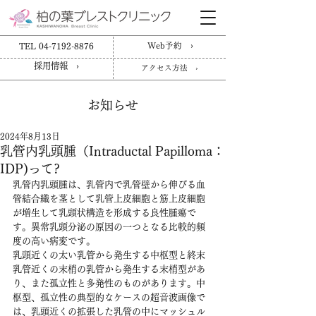
TEL 04-7192-8876
Web予約 ›
採用情報 ›
アクセス方法 ›
お知らせ
2024年8月13日
乳管内乳頭腫（Intraductal Papilloma：
IDP)って?
乳管内乳頭腫は、乳管内で乳管壁から伸びる血
管結合織を茎として乳管上皮細胞と筋上皮細胞
が増生して乳頭状構造を形成する良性腫瘍で
す。異常乳頭分泌の原因の一つとなる比較的頻
度の高い病変です。
乳頭近くの太い乳管から発生する中枢型と終末
乳管近くの末梢の乳管から発生する末梢型があ
り、また孤立性と多発性のものがあります。中
枢型、孤立性の典型的なケースの超音波画像で
は、乳頭近くの拡張した乳管の中にマッシュル