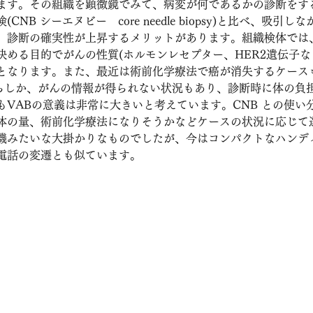
ます。その組織を顕微鏡でみて、病変が何であるかの診断をす
NB シーエヌビー　core needle biopsy)と比べ、吸引
、診断の確実性が上昇するメリットがあります。組織検体では
決める目的でがんの性質(ホルモンレセプター、HER2遺伝子な
となります。また、最近は術前化学療法で癌が消失するケース
からしか、がんの情報が得られない状況もあり、診断時に体の負
もVABの意義は非常に大きいと考えています。CNB との使い
体の量、術前化学療法になりそうかなどケースの状況に応じて
機みたいな大掛かりなものでしたが、今はコンパクトなハンデ
電話の変遷とも似ています。