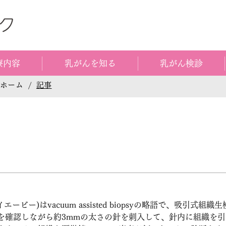
療内容
乳がんを知る
乳がん検診
ホーム
/
記事
エービー)はvacuum assisted biopsyの略語で、吸引式組
を確認しながら約3mmの太さの針を刺入して、針内に組織を