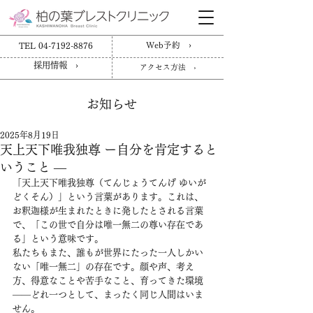
TEL 04-7192-8876
Web予約 ›
採用情報 ›
アクセス方法 ›
お知らせ
2025年8月19日
天上天下唯我独尊 ー自分を肯定すると
いうこと ―
「天上天下唯我独尊（てんじょうてんげ ゆいが
どくそん）」という言葉があります。これは、
お釈迦様が生まれたときに発したとされる言葉
で、「この世で自分は唯一無二の尊い存在であ
る」という意味です。
私たちもまた、誰もが世界にたった一人しかい
ない「唯一無二」の存在です。顔や声、考え
方、得意なことや苦手なこと、育ってきた環境
――どれ一つとして、まったく同じ人間はいま
せん。