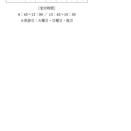
［受付時間］
8：45～12：00 ／ 13：45～16：30
※休診日：火曜日・日曜日・祝日
初診の方へ ›
〒277-0871
千葉県柏市若柴276番地1中央161街区1
柏の葉クリニックモール 2階