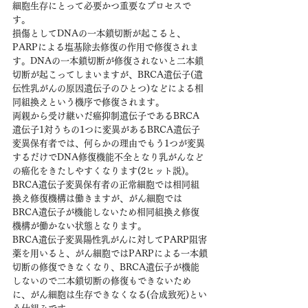
細胞生存にとって必要かつ重要なプロセスで
す。
損傷としてDNAの一本鎖切断が起こると、
PARPによる塩基除去修復の作用で修復されま
す。DNAの一本鎖切断が修復されないと二本鎖
切断が起こってしまいますが、BRCA遺伝子(遺
伝性乳がんの原因遺伝子のひとつ)などによる相
同組換えという機序で修復されます。
両親から受け継いだ癌抑制遺伝子であるBRCA
遺伝子1対うちの1つに変異があるBRCA遺伝子
変異保有者では、何らかの理由でもう1つが変異
するだけでDNA修復機能不全となり乳がんなど
の癌化をきたしやすくなります(2ヒット説)。
BRCA遺伝子変異保有者の正常細胞では相同組
換え修復機構は働きますが、がん細胞では
BRCA遺伝子が機能しないため相同組換え修復
機構が働かない状態となります。
BRCA遺伝子変異陽性乳がんに対してPARP阻害
薬を用いると、がん細胞ではPARPによる一本鎖
切断の修復できなくなり、BRCA遺伝子が機能
しないので二本鎖切断の修復もできないため
に、がん細胞は生存できなくなる(合成致死)とい