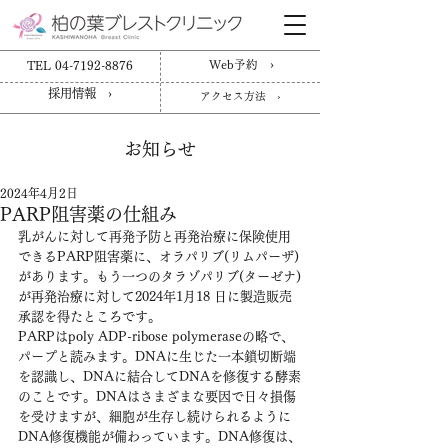
TEL 04-7192-8876
Web予約 ›
採用情報 ›
アクセス方法 ›
お知らせ
2024年4月2日
PARP阻害薬の仕組み
乳がんに対して再発予防と再発治療に保険使用
できるPARP阻害薬に、オラパリブ(リムパーザ)
があります。もう一つのタラゾパリブ(ターゼナ)
が再発治療に対して2024年1月18 日に製造販売
承認を得たところです。 
PARPはpoly ADP-ribose polymeraseの略で、
パープと読みます。DNAに生じた一本鎖切断端
を認識し、DNAに結合してDNAを修復する酵素
のことです。DNAはさまざまな要因で日々損傷
を受けますが、細胞が生存し続けられるように
DNA修復機能が備わっています。DNA修復は、